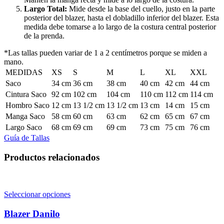
Largo Total:
Mide desde la base del cuello, justo en la parte
posterior del blazer, hasta el dobladillo inferior del blazer. Esta
medida debe tomarse a lo largo de la costura central posterior
de la prenda.
*Las tallas pueden variar de 1 a 2 centímetros porque se miden a
mano.
MEDIDAS
XS
S
M
L
XL
XXL
Saco
34 cm
36 cm
38 cm
40 cm
42 cm
44 cm
Cintura Saco
92 cm
102 cm
104 cm
110 cm
112 cm
114 cm
Hombro Saco
12 cm
13 1/2 cm
13 1/2 cm
13 cm
14 cm
15 cm
Manga Saco
58 cm
60 cm
63 cm
62 cm
65 cm
67 cm
Largo Saco
68 cm
69 cm
69 cm
73 cm
75 cm
76 cm
Guía de Tallas
Productos relacionados
Seleccionar opciones
Blazer Danilo